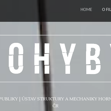
HOME
O F
PUBLIKY | ÚSTAV STRUKTURY A MECHANIKY HORNI
ČR