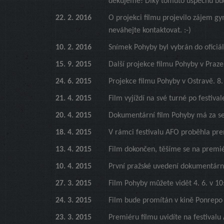
děkujeme! Díky tomuto úspěchu bud
22. 2. 2016
O projekci filmu projevilo zájem 
neváhejte kontaktovat. :-)
10. 2. 2016
Snímek Pohyby byl vybrán do oficiá
15. 9. 2015
Další projekce filmu Pohyby v Praze
24. 6. 2015
Projekce filmu Pohyby v Ostravě. 8.
21. 4. 2015
Film vyjíždí na své turné po festiva
20. 4. 2015
Dokumentární film Pohyby má za seb
18. 4. 2015
V rámci festivalu AFO proběhla pre
13. 4. 2015
Film dokončen, těšíme se na premié
10. 4. 2015
První pražské uvedení dokumentární
27. 3. 2015
Film Pohyby můžete vidět 4. 6. v 10
24. 3. 2015
Film bude promítán v kině Ponrepo
23. 3. 2015
Premiéru filmu uvidíte na festivalu A