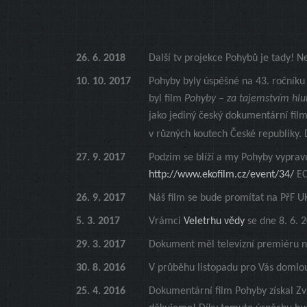
26. 6. 2018
Další tv projekce Pohybů je tady! 
10. 10. 2017
Pohyby byly úspěšné na 43. ročníku 
byl film
Pohyby – za tajemstvím hl
jako jediný český dokumentární film
v různých koutech České republiky.
27. 9. 2017
Podzim se blíží a my Pohyby vyprav
http://www.ekofilm.cz/event/34/
EC
26. 9. 2017
Náš film se bude promítat na PřF U
5. 3. 2017
Vrámci
Veletrhu vědy
se dne 8. 6. 
29. 3. 2017
Dokument měl televizní premiéru na
30. 8. 2016
V průběhu listopadu pro Vás domlo
25. 4. 2016
Dokumentární film Pohyby získal Z