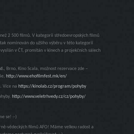
 než 2 500 filmů. V kategorii středoevropských filmů
 tak nominován do užšího výběru v této kategorii
ysílán v ČT, promítán v kinech a projekčních sálech
d.
, Brno, Kino Scala, možnost rezervace zde –
ie,
http://www.ehofilmfest.mk/en/
u. Více na
https://kinolab.cz/program/pohyby
ohyby.
http://www.veletrhvedy.cz/cz/pohyby/
me se! :-)
lárně-vědeckých filmů AFO! Máme velkou radost a