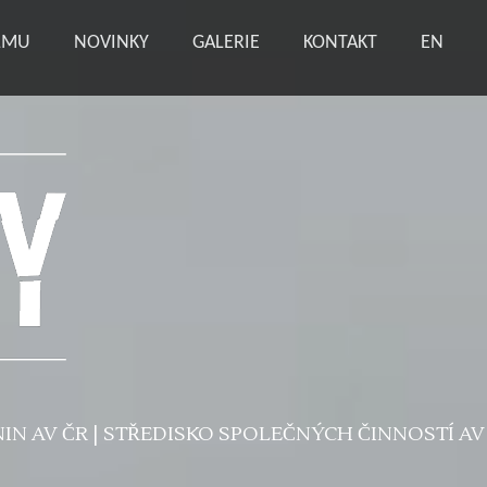
ILMU
NOVINKY
GALERIE
KONTAKT
EN
N AV ČR | STŘEDISKO SPOLEČNÝCH ČINNOSTÍ AV