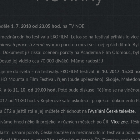
Neděle
1. 7. 2018 od 23.05 hod.
na TV NOE.
mezinárodního festivalu EKOFILM. Letos se na festival přihlásilo více
ubinných procesů Země
vybrán porotou mezi šest nejlepších filmů. Byl
. Dokument již získal ocenění poroty na Academia Film Olomouc, byl v
J
 Dosud jej vidělo cca 70 000 diváků. Máme radost!
ujeme do světa – na festivaly.
EKOFILM festival:
6. 10. 2017, 15.30 ho
HO Mountain Film Festival: říjen (bude upřesněno), Skopje, Makedon
K, a to
11. 10. od 19.00 hod
. Poté bude diskuse. Těšíme se na viděno
2017 od 11:30 hod. v Keplerově sále uskuteční projekce dokumentu P
 ČT2 a ještě stále jej můžete zhlédnout na
iVysílání České televize
.
uváme hned několik projekcí v různých městech po ČR.
Více zde
. Těší
vláštní uznání poroty České soutěže na mezinárodním festivalu popu