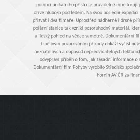
pomocí unikátního přístroje pravidelně monitorují
dříve hluboko pod ledem. Na svou poslední expedici z
přizvat i dva filmaře. Uprostřed nádherné i drsné př
polární stanice tak vznikl pozoruhodný materiál, kter
a lidský pohled na vědce samotné. Dokumentární fil
trpělivým pozorováním přírody dokáží vyčíst nej
neznatelných a doposud nepředvídatelných tektonick
odvypráví příběh o tom, jak zásadní informace o
Dokumentární film Pohyby vyrobilo Středisko společ
hornin AV ČR za fina