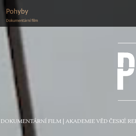
Pohyby
Dokumentární film
DOKUMENTÁRNÍ FILM | AKADEMIE VĚD ČESKÉ RE