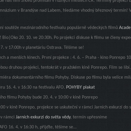
e náš film znovu promítán v různých městech ČR. Termíny projekcí b
gymnázium v Brandýse nad Labem, hledáme vhodný březnový termín! V 
lní soutěže mezinárodního festivalu populárně vědeckých filmů
Acade
! Bio|Oko 20. 10. ve 20:30h. Po projekci diskuse k filmu se členy expe
 7. v 17:00h v planetáriu Ostrava. Těšíme se!
lech a menších kinech. První projekce : 4. 6. – Praha - kino Ponrepo 1
ou druhou projekci, tentokrát v pražském kině Ponrepo. Film se líbí.
miéra dokumentárního filmu Pohyby. Diskuse po filmu byla velice mi
ru 16. 4. v 16:30 na festivalu AFO.
POHYBY plakat
ho filmu Pohyby bude 20. 4. v 10:00 v kině Ponrepo
:00 v kině Ponrepo, projekce se uskuteční v rámci Jarních exkurzí do 
 v rámci
Jarních exkurzí do světa vědy
, termín upřesníme
FO 16. 4. v 16:30 h, přijďte, těšíme se...