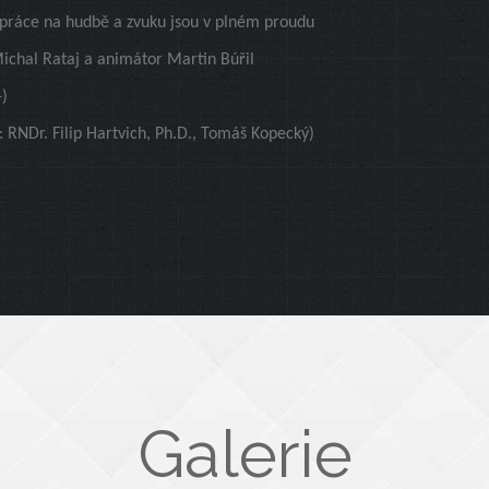
u, práce na hudbě a zvuku jsou v plném proudu
Michal Rataj a animátor Martin Búřil
-)
: RNDr. Filip Hartvich, Ph.D., Tomáš Kopecký)
Galerie