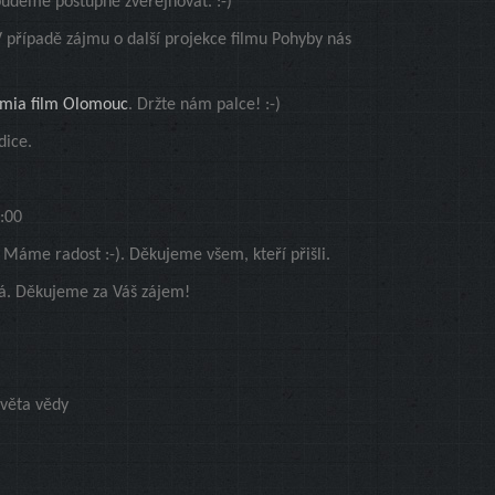
udeme postupně zveřejňovat. :-)
případě zájmu o další projekce filmu Pohyby nás
mia film Olomouc
. Držte nám palce! :-)
dice.
0:00
 Máme radost :-). Děkujeme všem, kteří přišli.
lá. Děkujeme za Váš zájem!
světa vědy