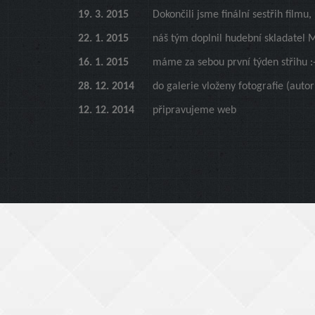
19. 3. 2015
Dokončili jsme finální sestřih film
22. 1. 2015
náš tým doplnil hudební skladatel 
16. 1. 2015
máme za sebou první týden střihu :
28. 12. 2014
do galerie vloženy fotografie (autor
12. 12. 2014
připravujeme web