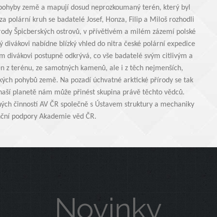
 pohyby země a mapují dosud neprozkoumaný terén, který byl
a polární kruh se badatelé Josef, Honza, Filip a Miloš rozhodli
írody Špicberských ostrovů, v přívětivém a milém zázemí polské
ý divákovi nabídne blízký vhled do nitra české polární expedice
m divákovi postupně odkrývá, co vše badatelé svým citlivým a
en z terénu, ze samotných kamenů, ale i z těch nejmenších,
ých pohybů země. Na pozadí úchvatné arktické přírody se tak
 naší planetě nám může přinést skupina právě těchto vědců.
ných činností AV ČR společně s Ústavem struktury a mechaniky
nční podpory Akademie věd ČR.
Novinky