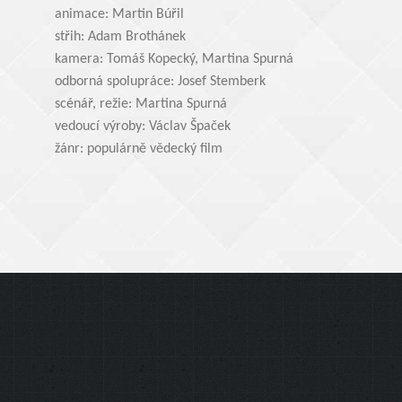
animace: Martin Búřil
střih: Adam Brothánek
kamera: Tomáš Kopecký, Martina Spurná
odborná spolupráce: Josef Stemberk
scénář, režie: Martina Spurná
vedoucí výroby: Václav Špaček
žánr: populárně vědecký film